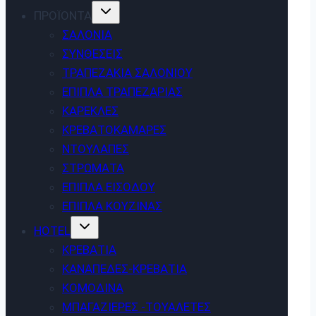
ΠΡΟΪΟΝΤΑ
ΣΑΛΌΝΙΑ
ΣΥΝΘΈΣΕΙΣ
ΤΡΑΠΕΖΆΚΙΑ ΣΑΛΟΝΙΟΎ
ΈΠΙΠΛΑ ΤΡΑΠΕΖΑΡΊΑΣ
ΚΑΡΈΚΛΕΣ
ΚΡΕΒΑΤΟΚΆΜΑΡΕΣ
ΝΤΟΥΛΆΠΕΣ
ΣΤΡΏΜΑΤΑ
ΈΠΙΠΛΑ ΕΙΣΌΔΟΥ
ΈΠΙΠΛΑ ΚΟΥΖΊΝΑΣ
HOTEL
ΚΡΕΒΆΤΙΑ
ΚΑΝΑΠΈΔΕΣ-ΚΡΕΒΆΤΙΑ
ΚΟΜΟΔΊΝΑ
ΜΠΑΓΑΖΙΈΡΕΣ -ΤΟΥΑΛΈΤΕΣ