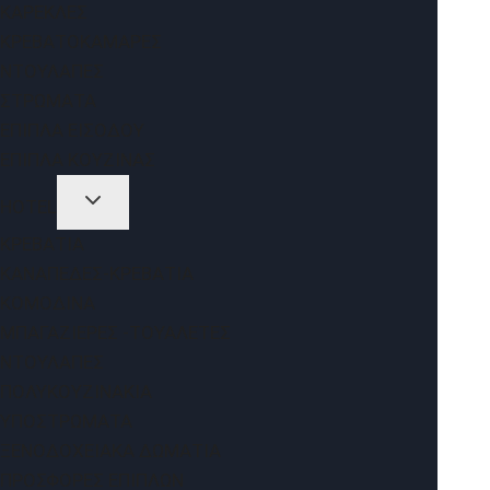
ΚΑΡΈΚΛΕΣ
ΚΡΕΒΑΤΟΚΆΜΑΡΕΣ
ΝΤΟΥΛΆΠΕΣ
ΣΤΡΏΜΑΤΑ
ΈΠΙΠΛΑ ΕΙΣΌΔΟΥ
ΈΠΙΠΛΑ ΚΟΥΖΊΝΑΣ
HOTEL
ΚΡΕΒΆΤΙΑ
ΚΑΝΑΠΈΔΕΣ-ΚΡΕΒΆΤΙΑ
ΚΟΜΟΔΊΝΑ
ΜΠΑΓΑΖΙΈΡΕΣ -ΤΟΥΑΛΈΤΕΣ
ΝΤΟΥΛΆΠΕΣ
ΠΟΛΥΚΟΥΖΙΝΆΚΙΑ
ΥΠΟΣΤΡΏΜΑΤΑ
ΞΕΝΟΔΟΧΕΙΑΚΆ ΔΩΜΆΤΙΑ
ΠΡΟΣΦΟΡΈΣ ΕΠΊΠΛΩΝ