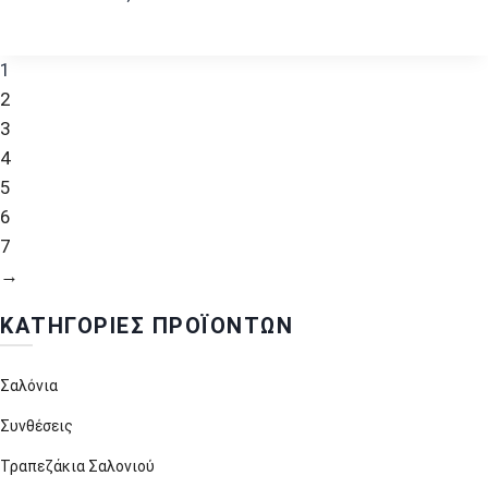
1
2
3
4
5
6
7
→
ΚΑΤΗΓΟΡΊΕΣ ΠΡΟΪΌΝΤΩΝ
Σαλόνια
Συνθέσεις
Τραπεζάκια Σαλονιού