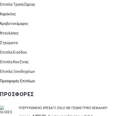
Έπιπλα Τραπεζαρίας
Καρέκλες
Κρεβατοκάμαρες
Ντουλάπες
Στρώματα
Έπιπλα Εισόδου
Έπιπλα Κουζίνας
Έπιπλα Ξενοδοχείων
Προσφορές Επίπλων
ΠΡΟΣΦΟΡΕΣ
ΥΠΕΡΥΨΩΜΈΝΟ ΚΡΕΒΆΤΙ OSLO ΜΕ ΓΕΩΜΕΤΡΙΚΌ ΚΕΦΑΛΆΡΙ
Original
Η