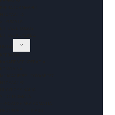
ΚΑΡΈΚΛΕΣ
ΚΡΕΒΑΤΟΚΆΜΑΡΕΣ
ΝΤΟΥΛΆΠΕΣ
ΣΤΡΏΜΑΤΑ
ΈΠΙΠΛΑ ΕΙΣΌΔΟΥ
ΈΠΙΠΛΑ ΚΟΥΖΊΝΑΣ
HOTEL
ΚΡΕΒΆΤΙΑ
ΚΑΝΑΠΈΔΕΣ-ΚΡΕΒΆΤΙΑ
ΚΟΜΟΔΊΝΑ
ΜΠΑΓΑΖΙΈΡΕΣ -ΤΟΥΑΛΈΤΕΣ
ΝΤΟΥΛΆΠΕΣ
ΠΟΛΥΚΟΥΖΙΝΆΚΙΑ
ΥΠΟΣΤΡΏΜΑΤΑ
ΞΕΝΟΔΟΧΕΙΑΚΆ ΔΩΜΆΤΙΑ
ΠΡΟΣΦΟΡΈΣ ΕΠΊΠΛΩΝ