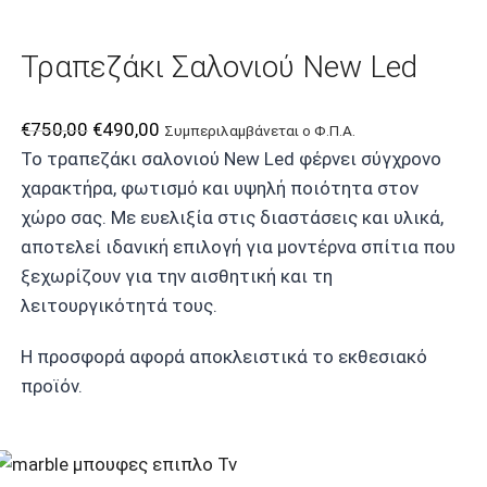
€850,00.
είναι:
€550,00.
Τραπεζάκι Σαλονιού New Led
Original
Η
€
750,00
€
490,00
Συμπεριλαμβάνεται ο Φ.Π.Α.
price
τρέχουσα
Το τραπεζάκι σαλονιού New Led φέρνει σύγχρονο
was:
τιμή
χαρακτήρα, φωτισμό και υψηλή ποιότητα στον
€750,00.
είναι:
χώρο σας. Με ευελιξία στις διαστάσεις και υλικά,
€490,00.
αποτελεί ιδανική επιλογή για μοντέρνα σπίτια που
ξεχωρίζουν για την αισθητική και τη
λειτουργικότητά τους.
Η προσφορά αφορά αποκλειστικά το εκθεσιακό
προϊόν.