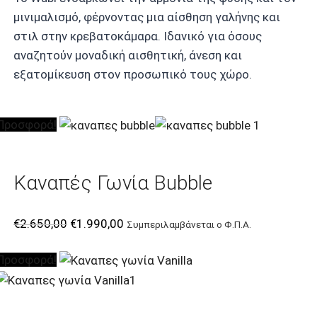
was:
τιμή
μινιμαλισμό, φέρνοντας μια αίσθηση γαλήνης και
€1.250,00.
είναι:
στιλ στην κρεβατοκάμαρα. Ιδανικό για όσους
€880,00.
αναζητούν μοναδική αισθητική, άνεση και
εξατομίκευση στον προσωπικό τους χώρο.
Προσφορά!
Καναπές Γωνία Bubble
Original
Η
€
2.650,00
€
1.990,00
Συμπεριλαμβάνεται ο Φ.Π.Α.
price
τρέχουσα
Προσφορά!
was:
τιμή
€2.650,00.
είναι:
€1.990,00.