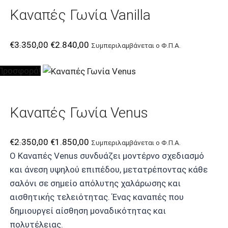
Καναπές Γωνία Vanilla
Original
Η
€
3.350,00
€
2.840,00
Συμπεριλαμβάνεται ο Φ.Π.Α.
price
τρέχουσα
Προσφορά!
was:
τιμή
€3.350,00.
είναι:
€2.840,00.
Καναπές Γωνία Venus
Original
Η
€
2.350,00
€
1.850,00
Συμπεριλαμβάνεται ο Φ.Π.Α.
price
τρέχουσα
Ο Καναπές Venus συνδυάζει μοντέρνο σχεδιασμό
was:
τιμή
και άνεση υψηλού επιπέδου, μετατρέποντας κάθε
€2.350,00.
είναι:
σαλόνι σε σημείο απόλυτης χαλάρωσης και
€1.850,00.
αισθητικής τελειότητας. Ένας καναπές που
δημιουργεί αίσθηση μοναδικότητας και
πολυτέλειας.