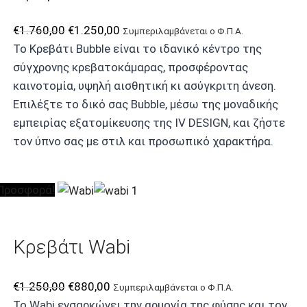
Original
Η
€
1.760,00
€
1.250,00
Συμπεριλαμβάνεται ο Φ.Π.Α.
price
τρέχουσα
Το Κρεβάτι Bubble είναι το ιδανικό κέντρο της
was:
τιμή
σύγχρονης κρεβατοκάμαρας, προσφέροντας
€1.760,00.
είναι:
καινοτομία, υψηλή αισθητική κι ασύγκριτη άνεση.
€1.250,00.
Επιλέξτε το δικό σας Bubble, μέσω της μοναδικής
εμπειρίας εξατομίκευσης της IV DESIGN, και ζήστε
τον ύπνο σας με στιλ και προσωπικό χαρακτήρα.
Προσφορά!
Κρεβάτι Wabi
Original
Η
€
1.250,00
€
880,00
Συμπεριλαμβάνεται ο Φ.Π.Α.
price
τρέχουσα
Το Wabi ενσαρκώνει την αρμονία της φύσης και τον