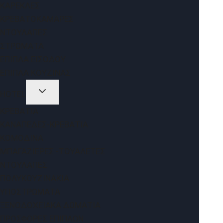
ΚΑΡΈΚΛΕΣ
ΚΡΕΒΑΤΟΚΆΜΑΡΕΣ
ΝΤΟΥΛΆΠΕΣ
ΣΤΡΏΜΑΤΑ
ΈΠΙΠΛΑ ΕΙΣΌΔΟΥ
ΈΠΙΠΛΑ ΚΟΥΖΊΝΑΣ
HOTEL
ΚΡΕΒΆΤΙΑ
ΚΑΝΑΠΈΔΕΣ-ΚΡΕΒΆΤΙΑ
ΚΟΜΟΔΊΝΑ
ΜΠΑΓΑΖΙΈΡΕΣ -ΤΟΥΑΛΈΤΕΣ
ΝΤΟΥΛΆΠΕΣ
ΠΟΛΥΚΟΥΖΙΝΆΚΙΑ
ΥΠΟΣΤΡΏΜΑΤΑ
ΞΕΝΟΔΟΧΕΙΑΚΆ ΔΩΜΆΤΙΑ
ΠΡΟΣΦΟΡΈΣ ΕΠΊΠΛΩΝ