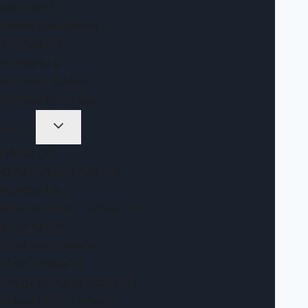
ΚΑΡΈΚΛΕΣ
ΚΡΕΒΑΤΟΚΆΜΑΡΕΣ
ΝΤΟΥΛΆΠΕΣ
ΣΤΡΏΜΑΤΑ
ΈΠΙΠΛΑ ΕΙΣΌΔΟΥ
ΈΠΙΠΛΑ ΚΟΥΖΊΝΑΣ
HOTEL
ΚΡΕΒΆΤΙΑ
ΚΑΝΑΠΈΔΕΣ-ΚΡΕΒΆΤΙΑ
ΚΟΜΟΔΊΝΑ
ΜΠΑΓΑΖΙΈΡΕΣ -ΤΟΥΑΛΈΤΕΣ
ΝΤΟΥΛΆΠΕΣ
ΠΟΛΥΚΟΥΖΙΝΆΚΙΑ
ΥΠΟΣΤΡΏΜΑΤΑ
ΞΕΝΟΔΟΧΕΙΑΚΆ ΔΩΜΆΤΙΑ
ΠΡΟΣΦΟΡΈΣ ΕΠΊΠΛΩΝ