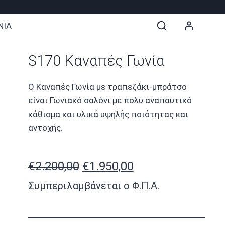
ΝΙΑ
S170 Καναπές Γωνία
Ο Καναπές Γωνία με τραπεζάκι-μπράτσο
είναι Γωνιακό σαλόνι με πολύ αναπαυτικό
κάθισμα και υλικά υψηλής ποιότητας και
αντοχής.
Original
Η
€
2.200,00
€
1.950,00
price
τρέχουσα
Συμπεριλαμβάνεται ο Φ.Π.Α.
was:
τιμή
€2.200,00.
είναι: