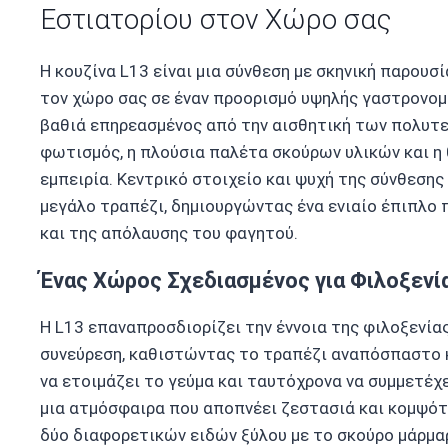
Εστιατορίου στον Χώρο σας
Η κουζίνα L13 είναι μια σύνθεση με σκηνική παρουσ
τον χώρο σας σε έναν προορισμό υψηλής γαστρονομί
βαθιά επηρεασμένος από την αισθητική των πολυτ
φωτισμός, η πλούσια παλέτα σκούρων υλικών και η
εμπειρία. Κεντρικό στοιχείο και ψυχή της σύνθεσης 
μεγάλο τραπέζι, δημιουργώντας ένα ενιαίο έπιπλο 
και της απόλαυσης του φαγητού.
Ένας Χώρος Σχεδιασμένος για Φιλοξενί
Η L13 επαναπροσδιορίζει την έννοια της φιλοξενίας
συνεύρεση, καθιστώντας το τραπέζι αναπόσπαστο κ
να ετοιμάζει το γεύμα και ταυτόχρονα να συμμετέχε
μια ατμόσφαιρα που αποπνέει ζεστασιά και κομψότ
δύο διαφορετικών ειδών ξύλου με το σκούρο μάρμα