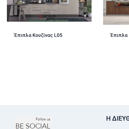
Έπιπλα Κουζίνας L05
Έπιπλα 
Η ΔΙΕΎ