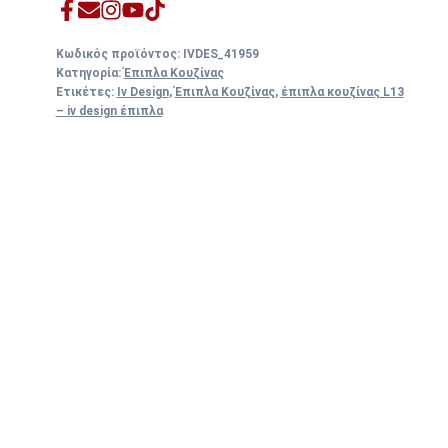
Κωδικός προϊόντος:
IVDES_41959
Κατηγορία:
Έπιπλα Κουζίνας
Ετικέτες:
Iv Design
,
Έπιπλα Κουζίνας
,
έπιπλα κουζίνας L13
– iv design έπιπλα