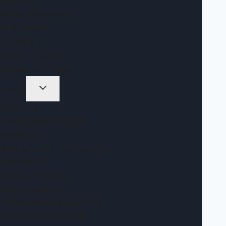
ΚΑΡΈΚΛΕΣ
ΚΡΕΒΑΤΟΚΆΜΑΡΕΣ
ΝΤΟΥΛΆΠΕΣ
ΣΤΡΏΜΑΤΑ
ΈΠΙΠΛΑ ΕΙΣΌΔΟΥ
ΈΠΙΠΛΑ ΚΟΥΖΊΝΑΣ
HOTEL
ΚΡΕΒΆΤΙΑ
ΚΑΝΑΠΈΔΕΣ-ΚΡΕΒΆΤΙΑ
ΚΟΜΟΔΊΝΑ
ΜΠΑΓΑΖΙΈΡΕΣ -ΤΟΥΑΛΈΤΕΣ
ΝΤΟΥΛΆΠΕΣ
ΠΟΛΥΚΟΥΖΙΝΆΚΙΑ
ΥΠΟΣΤΡΏΜΑΤΑ
ΞΕΝΟΔΟΧΕΙΑΚΆ ΔΩΜΆΤΙΑ
ΠΡΟΣΦΟΡΈΣ ΕΠΊΠΛΩΝ