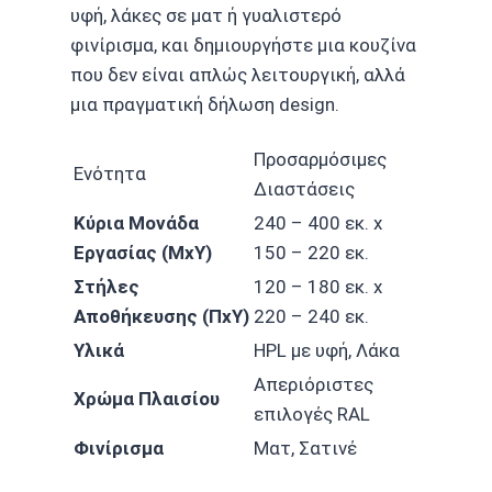
υφή, λάκες σε ματ ή γυαλιστερό
φινίρισμα, και δημιουργήστε μια κουζίνα
που δεν είναι απλώς λειτουργική, αλλά
μια πραγματική δήλωση design.
Προσαρμόσιμες
Ενότητα
Διαστάσεις
Κύρια Μονάδα
240 – 400 εκ. x
Εργασίας (ΜxΥ)
150 – 220 εκ.
Στήλες
120 – 180 εκ. x
Αποθήκευσης (ΠxΥ)
220 – 240 εκ.
Υλικά
HPL με υφή, Λάκα
Απεριόριστες
Χρώμα Πλαισίου
επιλογές RAL
Φινίρισμα
Ματ, Σατινέ