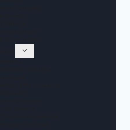
ΚΑΡΈΚΛΕΣ
ΚΡΕΒΑΤΟΚΆΜΑΡΕΣ
ΝΤΟΥΛΆΠΕΣ
ΣΤΡΏΜΑΤΑ
ΈΠΙΠΛΑ ΕΙΣΌΔΟΥ
ΈΠΙΠΛΑ ΚΟΥΖΊΝΑΣ
HOTEL
ΚΡΕΒΆΤΙΑ
ΚΑΝΑΠΈΔΕΣ-ΚΡΕΒΆΤΙΑ
ΚΟΜΟΔΊΝΑ
ΜΠΑΓΑΖΙΈΡΕΣ -ΤΟΥΑΛΈΤΕΣ
ΝΤΟΥΛΆΠΕΣ
ΠΟΛΥΚΟΥΖΙΝΆΚΙΑ
ΥΠΟΣΤΡΏΜΑΤΑ
ΞΕΝΟΔΟΧΕΙΑΚΆ ΔΩΜΆΤΙΑ
ΠΡΟΣΦΟΡΈΣ ΕΠΊΠΛΩΝ