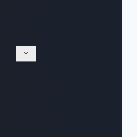
ΚΑΡΈΚΛΕΣ
ΚΡΕΒΑΤΟΚΆΜΑΡΕΣ
ΝΤΟΥΛΆΠΕΣ
ΣΤΡΏΜΑΤΑ
ΈΠΙΠΛΑ ΕΙΣΌΔΟΥ
ΈΠΙΠΛΑ ΚΟΥΖΊΝΑΣ
HOTEL
ΚΡΕΒΆΤΙΑ
ΚΑΝΑΠΈΔΕΣ-ΚΡΕΒΆΤΙΑ
ΚΟΜΟΔΊΝΑ
ΜΠΑΓΑΖΙΈΡΕΣ -ΤΟΥΑΛΈΤΕΣ
ΝΤΟΥΛΆΠΕΣ
ΠΟΛΥΚΟΥΖΙΝΆΚΙΑ
ΥΠΟΣΤΡΏΜΑΤΑ
ΞΕΝΟΔΟΧΕΙΑΚΆ ΔΩΜΆΤΙΑ
ΠΡΟΣΦΟΡΈΣ ΕΠΊΠΛΩΝ