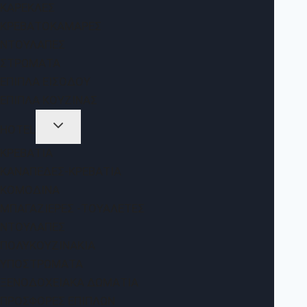
ΚΑΡΈΚΛΕΣ
ΚΡΕΒΑΤΟΚΆΜΑΡΕΣ
ΝΤΟΥΛΆΠΕΣ
ΣΤΡΏΜΑΤΑ
ΈΠΙΠΛΑ ΕΙΣΌΔΟΥ
ΈΠΙΠΛΑ ΚΟΥΖΊΝΑΣ
HOTEL
ΚΡΕΒΆΤΙΑ
ΚΑΝΑΠΈΔΕΣ-ΚΡΕΒΆΤΙΑ
ΚΟΜΟΔΊΝΑ
ΜΠΑΓΑΖΙΈΡΕΣ -ΤΟΥΑΛΈΤΕΣ
ΝΤΟΥΛΆΠΕΣ
ΠΟΛΥΚΟΥΖΙΝΆΚΙΑ
ΥΠΟΣΤΡΏΜΑΤΑ
ΞΕΝΟΔΟΧΕΙΑΚΆ ΔΩΜΆΤΙΑ
ΠΡΟΣΦΟΡΈΣ ΕΠΊΠΛΩΝ