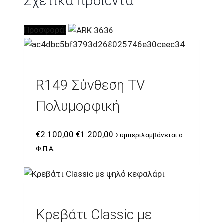
Σχετικά προϊόντα
Προσφορά!
R149 Σύνθεση TV
Πολυμορφική
Original
Η
€
2.100,00
€
1.200,00
Συμπεριλαμβάνεται ο
price
τρέχουσα
Φ.Π.Α.
was:
τιμή
€2.100,00.
είναι:
€1.200,00.
Κρεβάτι Classic με