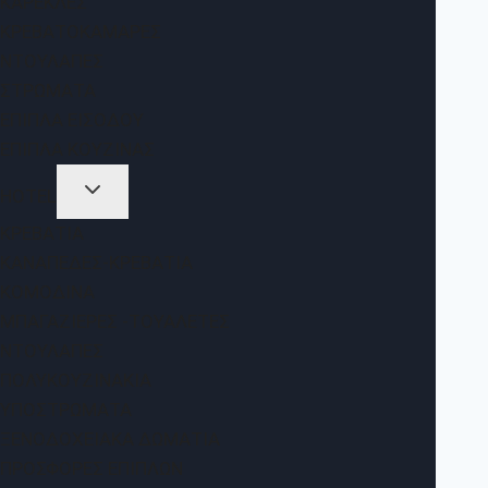
ΚΑΡΈΚΛΕΣ
ΚΡΕΒΑΤΟΚΆΜΑΡΕΣ
ΝΤΟΥΛΆΠΕΣ
ΣΤΡΏΜΑΤΑ
ΈΠΙΠΛΑ ΕΙΣΌΔΟΥ
ΈΠΙΠΛΑ ΚΟΥΖΊΝΑΣ
HOTEL
ΚΡΕΒΆΤΙΑ
ΚΑΝΑΠΈΔΕΣ-ΚΡΕΒΆΤΙΑ
ΚΟΜΟΔΊΝΑ
ΜΠΑΓΑΖΙΈΡΕΣ -ΤΟΥΑΛΈΤΕΣ
ΝΤΟΥΛΆΠΕΣ
ΠΟΛΥΚΟΥΖΙΝΆΚΙΑ
ΥΠΟΣΤΡΏΜΑΤΑ
ΞΕΝΟΔΟΧΕΙΑΚΆ ΔΩΜΆΤΙΑ
ΠΡΟΣΦΟΡΈΣ ΕΠΊΠΛΩΝ