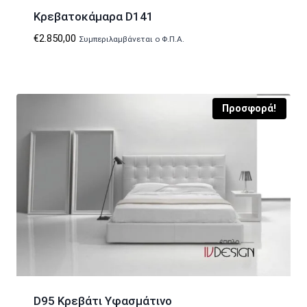
Κρεβατοκάμαρα D141
€
2.850,00
Συμπεριλαμβάνεται ο Φ.Π.Α.
Προσφορά!
D95 Κρεβάτι Υφασμάτινο