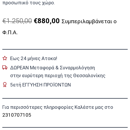
προσωπικό τους χώρο.
Original
Η
€
1.250,00
€
880,00
Συμπεριλαμβάνεται ο
price
τρέχουσα
Φ.Π.Α.
was:
τιμή
€1.250,00.
είναι:
Εως 24 μήνες Ατοκα!
€880,00.
ΔΩΡΕΑΝ Μεταφορά & Συναρμολόγηση
στην ευρύτερη περιοχή της Θεσσαλονίκης
5ετή ΕΓΓΥΗΣΗ ΠΡΟΪΟΝΤΩΝ
Για περισσότερες πληροφορίες Καλέστε μας στο
2310707105