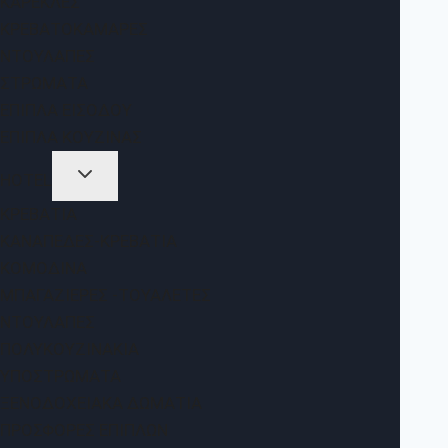
ΚΑΡΈΚΛΕΣ
ΚΡΕΒΑΤΟΚΆΜΑΡΕΣ
ΝΤΟΥΛΆΠΕΣ
ΣΤΡΏΜΑΤΑ
ΈΠΙΠΛΑ ΕΙΣΌΔΟΥ
ΈΠΙΠΛΑ ΚΟΥΖΊΝΑΣ
HOTEL
ΚΡΕΒΆΤΙΑ
ΚΑΝΑΠΈΔΕΣ-ΚΡΕΒΆΤΙΑ
ΚΟΜΟΔΊΝΑ
ΜΠΑΓΑΖΙΈΡΕΣ -ΤΟΥΑΛΈΤΕΣ
ΝΤΟΥΛΆΠΕΣ
ΠΟΛΥΚΟΥΖΙΝΆΚΙΑ
ΥΠΟΣΤΡΏΜΑΤΑ
ΞΕΝΟΔΟΧΕΙΑΚΆ ΔΩΜΆΤΙΑ
ΠΡΟΣΦΟΡΈΣ ΕΠΊΠΛΩΝ