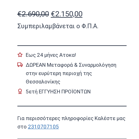
Original
Η
€
2.690,00
€
2.150,00
price
τρέχουσα
Συμπεριλαμβάνεται ο Φ.Π.Α.
was:
τιμή
€2.690,00.
είναι:
Εως 24 μήνες Ατοκα!
€2.150,00.
ΔΩΡΕΑΝ Μεταφορά & Συναρμολόγηση
στην ευρύτερη περιοχή της
Θεσσαλονίκης
5ετή ΕΓΓΥΗΣΗ ΠΡΟΪΟΝΤΩΝ
Για περισσότερες πληροφορίες Καλέστε μας
στο
2310707105