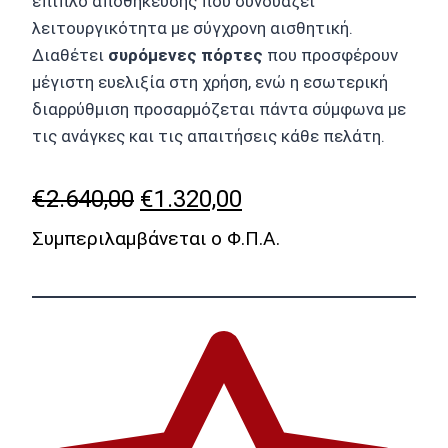
επίπλο αποθήκευσης που συνδυάζει
λειτουργικότητα με σύγχρονη αισθητική.
Διαθέτει
συρόμενες πόρτες
που προσφέρουν
μέγιστη ευελιξία στη χρήση, ενώ η εσωτερική
διαρρύθμιση προσαρμόζεται πάντα σύμφωνα με
τις ανάγκες και τις απαιτήσεις κάθε πελάτη.
Original
Η
€
2.640,00
€
1.320,00
price
τρέχουσα
Συμπεριλαμβάνεται ο Φ.Π.Α.
was:
τιμή
€2.640,00.
είναι:
€1.320,00.