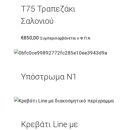
T75 Τραπεζάκι
Σαλονιού
€
850,00
Συμπεριλαμβάνεται ο Φ.Π.Α.
Υπόστρωμα Ν1
Κρεβάτι Line με