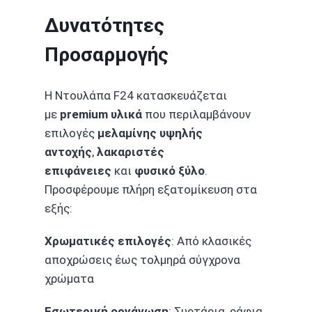
Δυνατότητες
Προσαρμογής
Η Ντουλάπα F24 κατασκευάζεται
με
premium υλικά
που περιλαμβάνουν
επιλογές
μελαμίνης υψηλής
αντοχής
,
λακαριστές
επιφάνειες
και
φυσικό ξύλο
.
Προσφέρουμε πλήρη εξατομίκευση στα
εξής:
Χρωματικές επιλογές
: Από κλασικές
αποχρώσεις έως τολμηρά σύγχρονα
χρώματα
Εσωτερική οργάνωση
: Συρτάρια, ράφια,