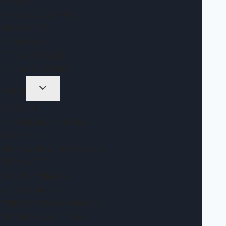
ΚΑΡΈΚΛΕΣ
ΚΡΕΒΑΤΟΚΆΜΑΡΕΣ
ΝΤΟΥΛΆΠΕΣ
ΣΤΡΏΜΑΤΑ
ΈΠΙΠΛΑ ΕΙΣΌΔΟΥ
ΈΠΙΠΛΑ ΚΟΥΖΊΝΑΣ
HOTEL
ΚΡΕΒΆΤΙΑ
ΚΑΝΑΠΈΔΕΣ-ΚΡΕΒΆΤΙΑ
ΚΟΜΟΔΊΝΑ
ΜΠΑΓΑΖΙΈΡΕΣ -ΤΟΥΑΛΈΤΕΣ
ΝΤΟΥΛΆΠΕΣ
ΠΟΛΥΚΟΥΖΙΝΆΚΙΑ
ΥΠΟΣΤΡΏΜΑΤΑ
ΞΕΝΟΔΟΧΕΙΑΚΆ ΔΩΜΆΤΙΑ
ΠΡΟΣΦΟΡΈΣ ΕΠΊΠΛΩΝ