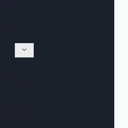
ΚΑΡΈΚΛΕΣ
ΚΡΕΒΑΤΟΚΆΜΑΡΕΣ
ΝΤΟΥΛΆΠΕΣ
ΣΤΡΏΜΑΤΑ
ΈΠΙΠΛΑ ΕΙΣΌΔΟΥ
ΈΠΙΠΛΑ ΚΟΥΖΊΝΑΣ
HOTEL
ΚΡΕΒΆΤΙΑ
ΚΑΝΑΠΈΔΕΣ-ΚΡΕΒΆΤΙΑ
ΚΟΜΟΔΊΝΑ
ΜΠΑΓΑΖΙΈΡΕΣ -ΤΟΥΑΛΈΤΕΣ
ΝΤΟΥΛΆΠΕΣ
ΠΟΛΥΚΟΥΖΙΝΆΚΙΑ
ΥΠΟΣΤΡΏΜΑΤΑ
ΞΕΝΟΔΟΧΕΙΑΚΆ ΔΩΜΆΤΙΑ
ΠΡΟΣΦΟΡΈΣ ΕΠΊΠΛΩΝ