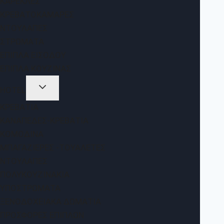
ΚΑΡΈΚΛΕΣ
ΚΡΕΒΑΤΟΚΆΜΑΡΕΣ
ΝΤΟΥΛΆΠΕΣ
ΣΤΡΏΜΑΤΑ
ΈΠΙΠΛΑ ΕΙΣΌΔΟΥ
ΈΠΙΠΛΑ ΚΟΥΖΊΝΑΣ
HOTEL
ΚΡΕΒΆΤΙΑ
ΚΑΝΑΠΈΔΕΣ-ΚΡΕΒΆΤΙΑ
ΚΟΜΟΔΊΝΑ
ΜΠΑΓΑΖΙΈΡΕΣ -ΤΟΥΑΛΈΤΕΣ
ΝΤΟΥΛΆΠΕΣ
ΠΟΛΥΚΟΥΖΙΝΆΚΙΑ
ΥΠΟΣΤΡΏΜΑΤΑ
ΞΕΝΟΔΟΧΕΙΑΚΆ ΔΩΜΆΤΙΑ
ΠΡΟΣΦΟΡΈΣ ΕΠΊΠΛΩΝ