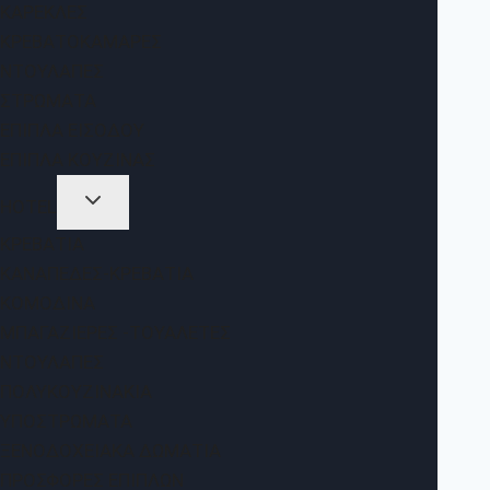
ΚΑΡΈΚΛΕΣ
ΚΡΕΒΑΤΟΚΆΜΑΡΕΣ
ΝΤΟΥΛΆΠΕΣ
ΣΤΡΏΜΑΤΑ
ΈΠΙΠΛΑ ΕΙΣΌΔΟΥ
ΈΠΙΠΛΑ ΚΟΥΖΊΝΑΣ
HOTEL
ΚΡΕΒΆΤΙΑ
ΚΑΝΑΠΈΔΕΣ-ΚΡΕΒΆΤΙΑ
ΚΟΜΟΔΊΝΑ
ΜΠΑΓΑΖΙΈΡΕΣ -ΤΟΥΑΛΈΤΕΣ
ΝΤΟΥΛΆΠΕΣ
ΠΟΛΥΚΟΥΖΙΝΆΚΙΑ
ΥΠΟΣΤΡΏΜΑΤΑ
ΞΕΝΟΔΟΧΕΙΑΚΆ ΔΩΜΆΤΙΑ
ΠΡΟΣΦΟΡΈΣ ΕΠΊΠΛΩΝ