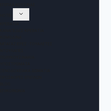
ΈΠΙΠΛΑ ΚΟΥΖΊΝΑΣ
HOTEL
ΚΡΕΒΆΤΙΑ
ΚΑΝΑΠΈΔΕΣ-ΚΡΕΒΆΤΙΑ
ΚΟΜΟΔΊΝΑ
ΜΠΑΓΑΖΙΈΡΕΣ -ΤΟΥΑΛΈΤΕΣ
ΝΤΟΥΛΆΠΕΣ
ΠΟΛΥΚΟΥΖΙΝΆΚΙΑ
ΥΠΟΣΤΡΏΜΑΤΑ
ΞΕΝΟΔΟΧΕΙΑΚΆ ΔΩΜΆΤΙΑ
ΠΡΟΣΦΟΡΈΣ ΕΠΊΠΛΩΝ
BLOG
ΕΠΙΚΟΙΝΩΝΊΑ