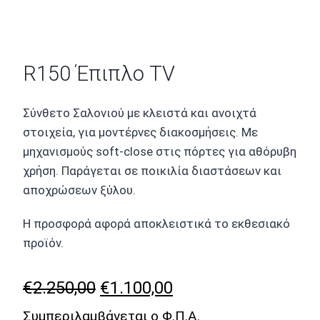
R150 Έπιπλο TV
Σύνθετο Σαλονιού με κλειστά και ανοιχτά
στοιχεία, για μοντέρνες διακοσμήσεις. Με
μηχανισμούς soft-close στις πόρτες για αθόρυβη
χρήση. Παράγεται σε ποικιλία διαστάσεων και
αποχρώσεων ξύλου.
Η προσφορά αφορά αποκλειστικά το εκθεσιακό
προϊόν.
Original
Η
€
2.250,00
€
1.100,00
price
τρέχουσα
Συμπεριλαμβάνεται ο Φ.Π.Α.