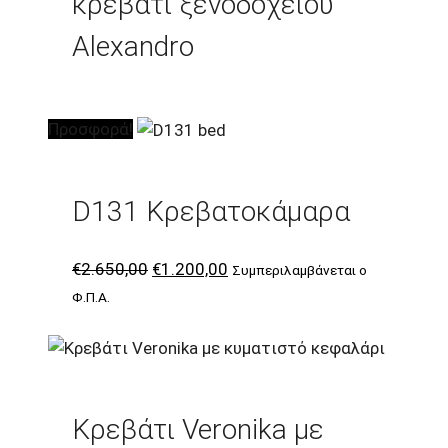
κρεβάτι ξενοδοχείου
Alexandro
Προσφορά!
D131 Κρεβατοκάμαρα
Original
Η
€
2.650,00
€
1.200,00
Συμπεριλαμβάνεται ο
price
τρέχουσα
Φ.Π.Α.
was:
τιμή
€2.650,00.
είναι:
€1.200,00.
Κρεβάτι Veronika με