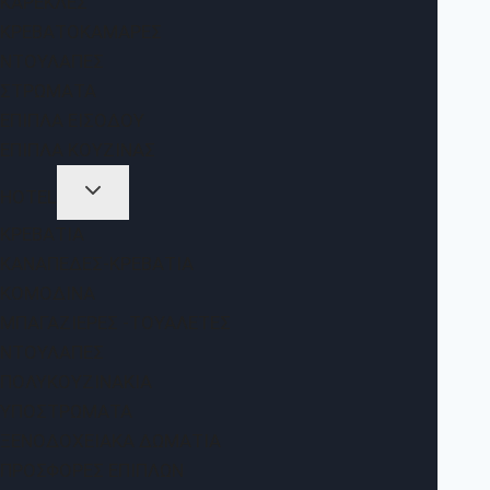
ΚΑΡΈΚΛΕΣ
ΚΡΕΒΑΤΟΚΆΜΑΡΕΣ
ΝΤΟΥΛΆΠΕΣ
ΣΤΡΏΜΑΤΑ
ΈΠΙΠΛΑ ΕΙΣΌΔΟΥ
ΈΠΙΠΛΑ ΚΟΥΖΊΝΑΣ
HOTEL
ΚΡΕΒΆΤΙΑ
ΚΑΝΑΠΈΔΕΣ-ΚΡΕΒΆΤΙΑ
ΚΟΜΟΔΊΝΑ
ΜΠΑΓΑΖΙΈΡΕΣ -ΤΟΥΑΛΈΤΕΣ
ΝΤΟΥΛΆΠΕΣ
ΠΟΛΥΚΟΥΖΙΝΆΚΙΑ
ΥΠΟΣΤΡΏΜΑΤΑ
ΞΕΝΟΔΟΧΕΙΑΚΆ ΔΩΜΆΤΙΑ
ΠΡΟΣΦΟΡΈΣ ΕΠΊΠΛΩΝ