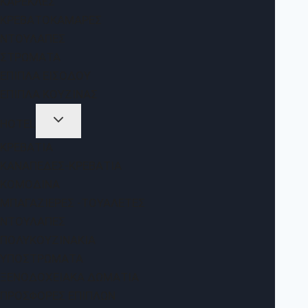
ΚΑΡΈΚΛΕΣ
ΚΡΕΒΑΤΟΚΆΜΑΡΕΣ
ΝΤΟΥΛΆΠΕΣ
ΣΤΡΏΜΑΤΑ
ΈΠΙΠΛΑ ΕΙΣΌΔΟΥ
ΈΠΙΠΛΑ ΚΟΥΖΊΝΑΣ
HOTEL
ΚΡΕΒΆΤΙΑ
ΚΑΝΑΠΈΔΕΣ-ΚΡΕΒΆΤΙΑ
ΚΟΜΟΔΊΝΑ
ΜΠΑΓΑΖΙΈΡΕΣ -ΤΟΥΑΛΈΤΕΣ
ΝΤΟΥΛΆΠΕΣ
ΠΟΛΥΚΟΥΖΙΝΆΚΙΑ
ΥΠΟΣΤΡΏΜΑΤΑ
ΞΕΝΟΔΟΧΕΙΑΚΆ ΔΩΜΆΤΙΑ
ΠΡΟΣΦΟΡΈΣ ΕΠΊΠΛΩΝ