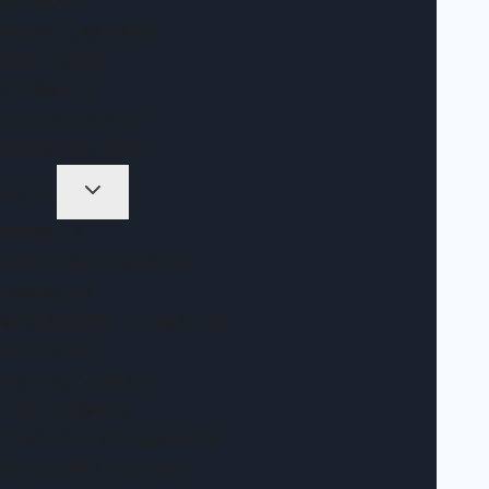
ΚΑΡΈΚΛΕΣ
ΚΡΕΒΑΤΟΚΆΜΑΡΕΣ
ΝΤΟΥΛΆΠΕΣ
ΣΤΡΏΜΑΤΑ
ΈΠΙΠΛΑ ΕΙΣΌΔΟΥ
ΈΠΙΠΛΑ ΚΟΥΖΊΝΑΣ
HOTEL
ΚΡΕΒΆΤΙΑ
ΚΑΝΑΠΈΔΕΣ-ΚΡΕΒΆΤΙΑ
ΚΟΜΟΔΊΝΑ
ΜΠΑΓΑΖΙΈΡΕΣ -ΤΟΥΑΛΈΤΕΣ
ΝΤΟΥΛΆΠΕΣ
ΠΟΛΥΚΟΥΖΙΝΆΚΙΑ
ΥΠΟΣΤΡΏΜΑΤΑ
ΞΕΝΟΔΟΧΕΙΑΚΆ ΔΩΜΆΤΙΑ
ΠΡΟΣΦΟΡΈΣ ΕΠΊΠΛΩΝ