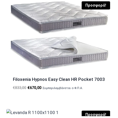
Προσφορά!
Filoxenia Hypnos Easy Clean HR Pocket 7003
Original
Η
€
833,00
€
670,00
Συμπεριλαμβάνεται ο Φ.Π.Α.
price
τρέχουσα
was:
τιμή
€833,00.
είναι:
€670,00.
Προσφορά!