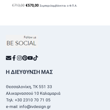
Original
Η
€
713,00
€
570,00
Συμπεριλαμβάνεται ο Φ.Π.Α.
price
τρέχουσα
was:
τιμή
€713,00.
είναι:
€570,00.
Η ΔΙΕΎΘΥΝΣΗ ΜΑΣ
Θεσσαλονίκη, ΤΚ 551 33
Αλικαρνασσού 10 Καλαμαριά
Τηλ: +30 2310 70 71 05
e-mail: info@ivdesign.gr