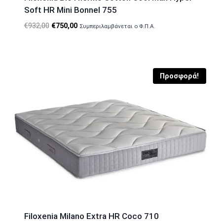
Soft HR Mini Bonnel 755
Original
Η
€
932,00
€
750,00
Συμπεριλαμβάνεται ο Φ.Π.Α.
price
τρέχουσα
was:
τιμή
€932,00.
είναι:
€750,00.
Προσφορά!
Filoxenia Milano Extra HR Coco 710