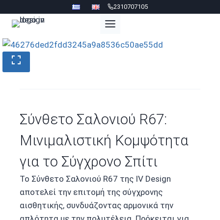
Skip
2310707105
to
content
Σύνθετο Σαλονιού R67:
Μινιμαλιστική Κομψότητα
για το Σύγχρονο Σπίτι
Το Σύνθετο Σαλονιού R67 της IV Design
αποτελεί την επιτομή της σύγχρονης
αισθητικής, συνδυάζοντας αρμονικά την
απλότητα με την πολυτέλεια. Πρόκειται για