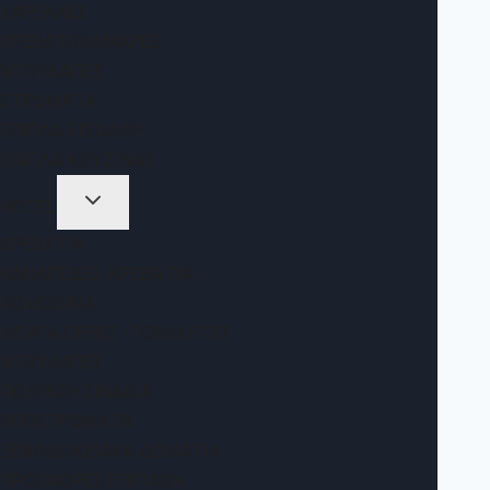
ΚΑΡΈΚΛΕΣ
ΚΡΕΒΑΤΟΚΆΜΑΡΕΣ
ΝΤΟΥΛΆΠΕΣ
ΣΤΡΏΜΑΤΑ
ΈΠΙΠΛΑ ΕΙΣΌΔΟΥ
ΈΠΙΠΛΑ ΚΟΥΖΊΝΑΣ
HOTEL
ΚΡΕΒΆΤΙΑ
ΚΑΝΑΠΈΔΕΣ-ΚΡΕΒΆΤΙΑ
ΚΟΜΟΔΊΝΑ
ΜΠΑΓΑΖΙΈΡΕΣ -ΤΟΥΑΛΈΤΕΣ
ΝΤΟΥΛΆΠΕΣ
ΠΟΛΥΚΟΥΖΙΝΆΚΙΑ
ΥΠΟΣΤΡΏΜΑΤΑ
ΞΕΝΟΔΟΧΕΙΑΚΆ ΔΩΜΆΤΙΑ
ΠΡΟΣΦΟΡΈΣ ΕΠΊΠΛΩΝ