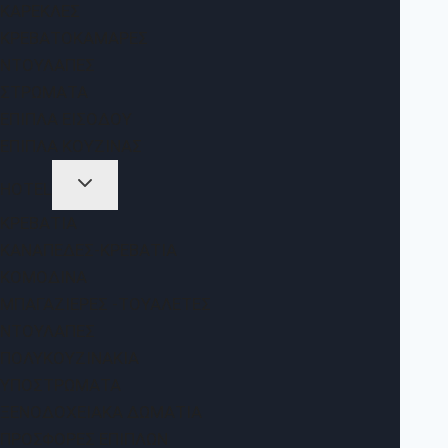
ΚΑΡΈΚΛΕΣ
ΚΡΕΒΑΤΟΚΆΜΑΡΕΣ
ΝΤΟΥΛΆΠΕΣ
ΣΤΡΏΜΑΤΑ
ΈΠΙΠΛΑ ΕΙΣΌΔΟΥ
ΈΠΙΠΛΑ ΚΟΥΖΊΝΑΣ
HOTEL
ΚΡΕΒΆΤΙΑ
ΚΑΝΑΠΈΔΕΣ-ΚΡΕΒΆΤΙΑ
ΚΟΜΟΔΊΝΑ
ΜΠΑΓΑΖΙΈΡΕΣ -ΤΟΥΑΛΈΤΕΣ
ΝΤΟΥΛΆΠΕΣ
ΠΟΛΥΚΟΥΖΙΝΆΚΙΑ
ΥΠΟΣΤΡΏΜΑΤΑ
ΞΕΝΟΔΟΧΕΙΑΚΆ ΔΩΜΆΤΙΑ
ΠΡΟΣΦΟΡΈΣ ΕΠΊΠΛΩΝ