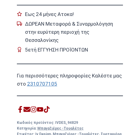
Εως 24 μήνες Ατοκα!
ΔΩΡΕΑΝ Μεταφορά & Συναρμολόγηση
στην ευρύτερη περιοχή της
Θεσσαλονίκης
5ετή ΕΓΓΥΗΣΗ ΠΡΟΪΟΝΤΩΝ
Για περισσότερες πληροφορίες Καλέστε μας
στο
2310707105
Κωδικός προϊόντος:
IVDES_94829
Κατηγορία:
Μπαγαζιέρες -Τουαλέτες
Ετικέτες:
Iv Design
,
Μπαγαζιέρες -Τουαλέτες
,
Συρταριέρα