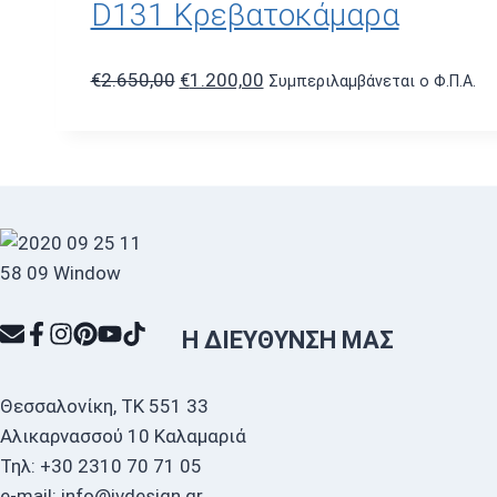
D131 Κρεβατοκάμαρα
Original
Η
€
2.650,00
€
1.200,00
Συμπεριλαμβάνεται ο Φ.Π.Α.
price
τρέχουσα
was:
τιμή
€2.650,00.
είναι:
€1.200,00.
Η ΔΙΕΎΘΥΝΣΗ ΜΑΣ
Θεσσαλονίκη, ΤΚ 551 33
Αλικαρνασσού 10 Καλαμαριά
Τηλ: +30 2310 70 71 05
e-mail: info@ivdesign.gr