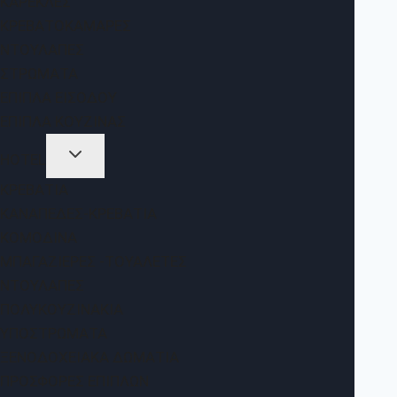
ΚΑΡΈΚΛΕΣ
ΚΡΕΒΑΤΟΚΆΜΑΡΕΣ
ΝΤΟΥΛΆΠΕΣ
ΣΤΡΏΜΑΤΑ
ΈΠΙΠΛΑ ΕΙΣΌΔΟΥ
ΈΠΙΠΛΑ ΚΟΥΖΊΝΑΣ
HOTEL
ΚΡΕΒΆΤΙΑ
ΚΑΝΑΠΈΔΕΣ-ΚΡΕΒΆΤΙΑ
ΚΟΜΟΔΊΝΑ
ΜΠΑΓΑΖΙΈΡΕΣ -ΤΟΥΑΛΈΤΕΣ
ΝΤΟΥΛΆΠΕΣ
ΠΟΛΥΚΟΥΖΙΝΆΚΙΑ
ΥΠΟΣΤΡΏΜΑΤΑ
ΞΕΝΟΔΟΧΕΙΑΚΆ ΔΩΜΆΤΙΑ
ΠΡΟΣΦΟΡΈΣ ΕΠΊΠΛΩΝ