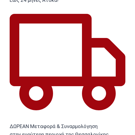
Εως 24 μήνες Ατοκα!
ΔΩΡΕΑΝ Μεταφορά & Συναρμολόγηση
στην ευρύτερη περιοχή της Θεσσαλονίκης