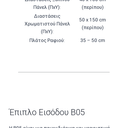
Πάνελ (ΠxΥ):
(περίπου)
Διαστάσεις
50 x 150 cm
Χρωματιστού Πάνελ
(περίπου)
(ΠxΥ):
Πλάτος Ραφιού:
35 – 50 cm
Έπιπλο Εισόδου B05
Η B05 είναι μια παιχνιδιάρικη και γραφιστική