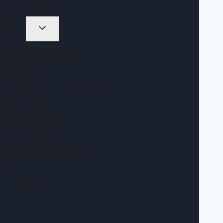
ΈΠΙΠΛΑ ΚΟΥΖΊΝΑΣ
HOTEL
ΚΡΕΒΆΤΙΑ
ΚΑΝΑΠΈΔΕΣ-ΚΡΕΒΆΤΙΑ
ΚΟΜΟΔΊΝΑ
ΜΠΑΓΑΖΙΈΡΕΣ -ΤΟΥΑΛΈΤΕΣ
ΝΤΟΥΛΆΠΕΣ
ΠΟΛΥΚΟΥΖΙΝΆΚΙΑ
ΥΠΟΣΤΡΏΜΑΤΑ
ΞΕΝΟΔΟΧΕΙΑΚΆ ΔΩΜΆΤΙΑ
ΠΡΟΣΦΟΡΈΣ ΕΠΊΠΛΩΝ
BLOG
ΕΠΙΚΟΙΝΩΝΊΑ