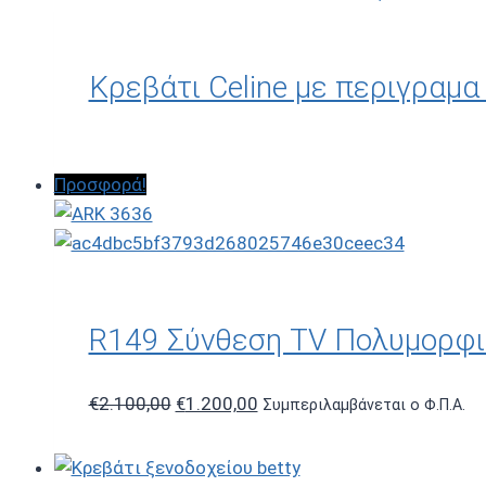
Κρεβάτι Celine με περιγραμα
Προσφορά!
R149 Σύνθεση TV Πολυμορφι
Original
Η
€
2.100,00
€
1.200,00
Συμπεριλαμβάνεται ο Φ.Π.Α.
price
τρέχουσα
was:
τιμή