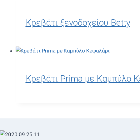
€2.100,00.
είναι:
€1.200,00.
Kρεβάτι ξενοδοχείου Betty
Κρεβάτι Prima με Καμπύλο 