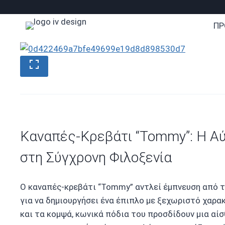
Skip
to
ΠΡ
content
Καναπές-Κρεβάτι “Tommy”: Η Αύ
στη Σύγχρονη Φιλοξενία
Ο καναπές-κρεβάτι “Tommy” αντλεί έμπνευση από τι
για να δημιουργήσει ένα έπιπλο με ξεχωριστό χαρακ
και τα κομψά, κωνικά πόδια του προσδίδουν μια αί