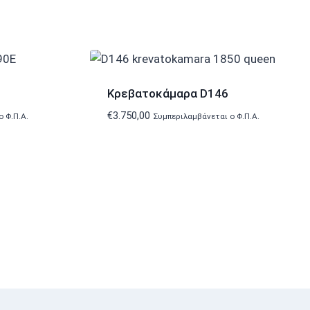
Κρεβατοκάμαρα D146
€
3.750,00
 Φ.Π.Α.
Συμπεριλαμβάνεται ο Φ.Π.Α.