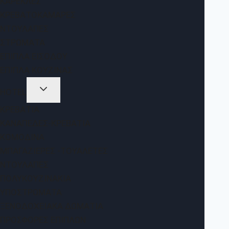
ΚΑΡΈΚΛΕΣ
ΚΡΕΒΑΤΟΚΆΜΑΡΕΣ
ΝΤΟΥΛΆΠΕΣ
ΣΤΡΏΜΑΤΑ
ΈΠΙΠΛΑ ΕΙΣΌΔΟΥ
ΈΠΙΠΛΑ ΚΟΥΖΊΝΑΣ
HOTEL
ΚΡΕΒΆΤΙΑ
ΚΑΝΑΠΈΔΕΣ-ΚΡΕΒΆΤΙΑ
ΚΟΜΟΔΊΝΑ
ΜΠΑΓΑΖΙΈΡΕΣ -ΤΟΥΑΛΈΤΕΣ
ΝΤΟΥΛΆΠΕΣ
ΠΟΛΥΚΟΥΖΙΝΆΚΙΑ
ΥΠΟΣΤΡΏΜΑΤΑ
ΞΕΝΟΔΟΧΕΙΑΚΆ ΔΩΜΆΤΙΑ
ΠΡΟΣΦΟΡΈΣ ΕΠΊΠΛΩΝ