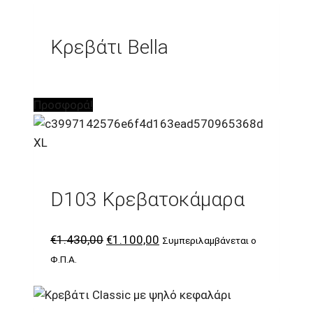
Κρεβάτι Bella
Προσφορά!
D103 Κρεβατοκάμαρα
Original
Η
€
1.430,00
€
1.100,00
Συμπεριλαμβάνεται ο
price
τρέχουσα
Φ.Π.Α.
was:
τιμή
€1.430,00.
είναι: