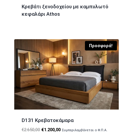
Κρεβάτι ξενοδοχείου με καμπυλωτό
κεφαλάρι Athos
Προσφορά!
D131 Κρεβατοκάμαρα
Original
Η
€
2.650,00
€
1.200,00
Συμπεριλαμβάνεται ο Φ.Π.Α.