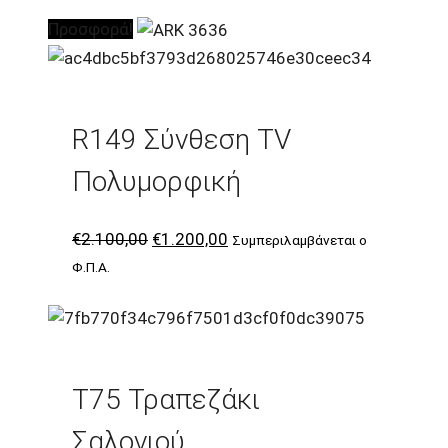
Προσφορά!
R149 Σύνθεση TV
Πολυμορφική
Original
Η
€
2.100,00
€
1.200,00
Συμπεριλαμβάνεται ο
price
τρέχουσα
Φ.Π.Α.
was:
τιμή
€2.100,00.
είναι:
€1.200,00.
T75 Τραπεζάκι
Σαλονιού