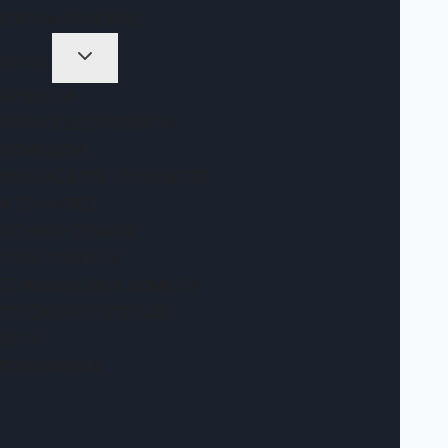
ΈΠΙΠΛΑ ΚΟΥΖΊΝΑΣ
HOTEL
ΚΡΕΒΆΤΙΑ
ΚΑΝΑΠΈΔΕΣ-ΚΡΕΒΆΤΙΑ
ΚΟΜΟΔΊΝΑ
ΜΠΑΓΑΖΙΈΡΕΣ -ΤΟΥΑΛΈΤΕΣ
ΝΤΟΥΛΆΠΕΣ
ΠΟΛΥΚΟΥΖΙΝΆΚΙΑ
ΥΠΟΣΤΡΏΜΑΤΑ
ΞΕΝΟΔΟΧΕΙΑΚΆ ΔΩΜΆΤΙΑ
ΠΡΟΣΦΟΡΈΣ ΕΠΊΠΛΩΝ
BLOG
ΕΠΙΚΟΙΝΩΝΊΑ