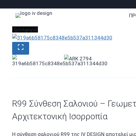
Skip
to
ΠΡ
content
Προσφορά!
R99 Σύνθεση Σαλονιού – Γεωμε
Αρχιτεκτονική Ισορροπία
Η σύνθεση σαλονιού R99 της IV DESIGN αποτελεί μι