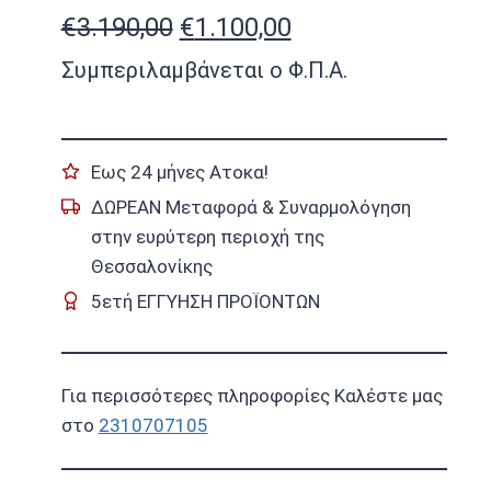
Original
Η
€
3.190,00
€
1.100,00
price
τρέχουσα
Συμπεριλαμβάνεται ο Φ.Π.Α.
was:
τιμή
€3.190,00.
είναι:
Εως 24 μήνες Ατοκα!
€1.100,00.
ΔΩΡΕΑΝ Μεταφορά & Συναρμολόγηση
στην ευρύτερη περιοχή της
Θεσσαλονίκης
5ετή ΕΓΓΥΗΣΗ ΠΡΟΪΟΝΤΩΝ
Για περισσότερες πληροφορίες Καλέστε μας
στο
2310707105