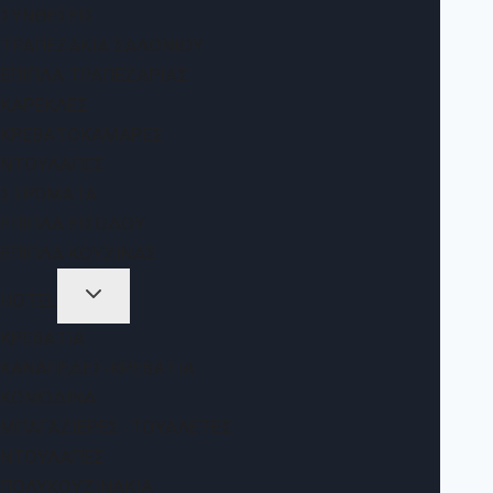
ΣΥΝΘΈΣΕΙΣ
ΤΡΑΠΕΖΆΚΙΑ ΣΑΛΟΝΙΟΎ
ΈΠΙΠΛΑ ΤΡΑΠΕΖΑΡΊΑΣ
ΚΑΡΈΚΛΕΣ
ΚΡΕΒΑΤΟΚΆΜΑΡΕΣ
ΝΤΟΥΛΆΠΕΣ
ΣΤΡΏΜΑΤΑ
ΈΠΙΠΛΑ ΕΙΣΌΔΟΥ
ΈΠΙΠΛΑ ΚΟΥΖΊΝΑΣ
HOTEL
ΚΡΕΒΆΤΙΑ
ΚΑΝΑΠΈΔΕΣ-ΚΡΕΒΆΤΙΑ
ΚΟΜΟΔΊΝΑ
ΜΠΑΓΑΖΙΈΡΕΣ -ΤΟΥΑΛΈΤΕΣ
ΝΤΟΥΛΆΠΕΣ
ΠΟΛΥΚΟΥΖΙΝΆΚΙΑ