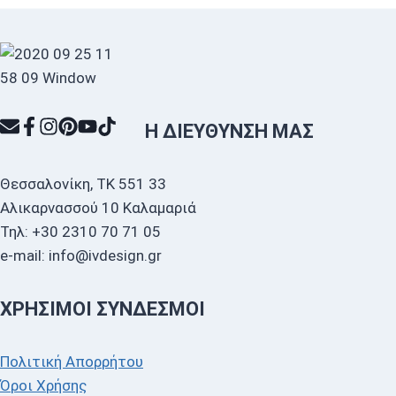
€650,00.
Η ΔΙΕΎΘΥΝΣΗ ΜΑΣ
Θεσσαλονίκη, ΤΚ 551 33
Αλικαρνασσού 10 Καλαμαριά
Τηλ: +30 2310 70 71 05
e-mail: info@ivdesign.gr
ΧΡΉΣΙΜΟΙ ΣΎΝΔΕΣΜΟΙ
Πολιτική Απορρήτου
Όροι Χρήσης