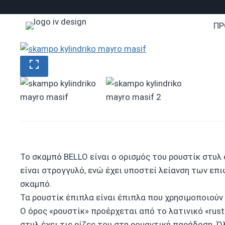
Skip
to
ΠΡ
content
Το σκαμπό BELLO είναι ο ορισμός του ρουστίκ στυλ 
είναι στρογγυλό, ενώ έχει υποστεί λείανση των επι
σκαμπό.
Τα ρουστίκ έπιπλα είναι έπιπλα που χρησιμοποιούν 
Ο όρος «ρουστίκ» προέρχεται από το λατινικό «rusti
στυλ έχει τις ρίζες του στη ρομαντική παράδοση. Ό