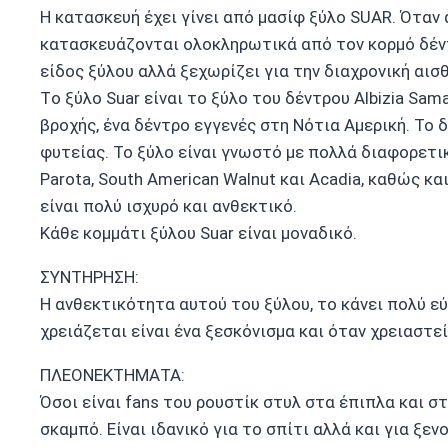
H κατασκευή έχει γίνει από μασίφ ξύλο SUAR. Όταν
κατασκευάζονται ολοκληρωτικά από τον κορμό δέντρ
είδος ξύλου αλλά ξεχωρίζει για την διαχρονική αισ
Τo ξύλο Suar είναι το ξύλο του δέντρου Albizia Sa
βροχής, ένα δέντρο εγγενές στη Νότια Αμερική. Το 
φυτείας. Το ξύλο είναι γνωστό με πολλά διαφορετ
Parota, South American Walnut και Acadia, καθώς κ
είναι πολύ ισχυρό και ανθεκτικό.
Kάθε κομμάτι ξύλου Suar είναι μοναδικό.
ΣΥΝΤΗΡΗΣΗ:
Η ανθεκτικότητα αυτού του ξύλου, το κάνει πολύ ε
χρειάζεται είναι ένα ξεσκόνισμα και όταν χρειαστεί
ΠΛΕΟΝΕΚΤΗΜΑΤΑ:
Όσοι είναι fans του ρουστίκ στυλ στα έπιπλα και σ
σκαμπό. Είναι ιδανικό για το σπίτι αλλά και για ξε