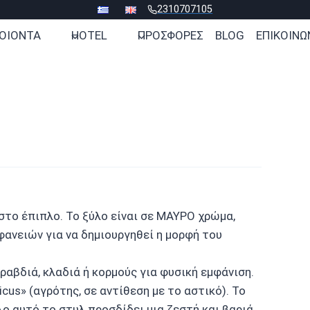
2310707105
ΟΙΟΝΤΑ
HOTEL
ΠΡΟΣΦΟΡΕΣ
BLOG
ΕΠΙΚΟΙΝΩ
στο έπιπλο. Το ξύλο είναι σε ΜΑΥΡΟ χρώμα,
φανειών για να δημιουργηθεί η μορφή του
ραβδιά, κλαδιά ή κορμούς για φυσική εμφάνιση.
cus» (αγρότης, σε αντίθεση με το αστικό). Το
λο αυτό το στυλ προσδίδει μια ζεστή και βαριά