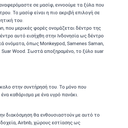
 αναφερόμαστε σε μασίφ, εννοούμε τα ξύλα που
ου. Το μασίφ είναι η πιο ακριβή επιλογή σε
θητική του.
man, που μερικές φορές ονομάζεται δέντρο της
δέντρο αυτό εισήχθη στην Ινδονησία ως δέντρο
ικά ονόματα, όπως Monkeypod, Samenes Saman,
αι Suar Wood. Σωστά αποξηραμένο, το ξύλο suar
ύκολο στην συντήρησή του. Το μόνο που
 ένα καθάρισμα με ένα υγρό πανάκι.
την διακόσμηση θα ενθουσιαστούν με αυτό το
νοδοχεία, Airbnb, χώρους εστίασης ως