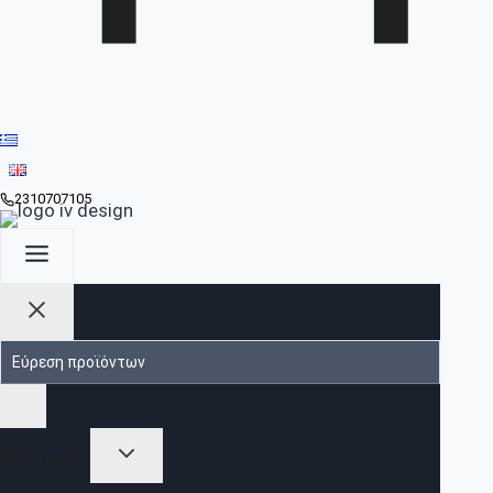
2310707105
ΠΡΟΪΟΝΤΑ