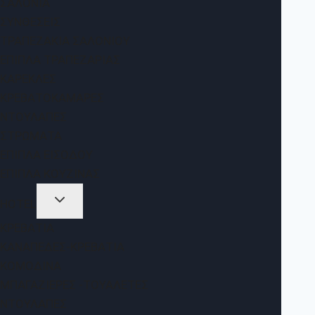
ΣΑΛΌΝΙΑ
ΣΥΝΘΈΣΕΙΣ
ΤΡΑΠΕΖΆΚΙΑ ΣΑΛΟΝΙΟΎ
ΈΠΙΠΛΑ ΤΡΑΠΕΖΑΡΊΑΣ
ΚΑΡΈΚΛΕΣ
ΚΡΕΒΑΤΟΚΆΜΑΡΕΣ
ΝΤΟΥΛΆΠΕΣ
ΣΤΡΏΜΑΤΑ
ΈΠΙΠΛΑ ΕΙΣΌΔΟΥ
ΈΠΙΠΛΑ ΚΟΥΖΊΝΑΣ
HOTEL
ΚΡΕΒΆΤΙΑ
ΚΑΝΑΠΈΔΕΣ-ΚΡΕΒΆΤΙΑ
ΚΟΜΟΔΊΝΑ
ΜΠΑΓΑΖΙΈΡΕΣ -ΤΟΥΑΛΈΤΕΣ
ΝΤΟΥΛΆΠΕΣ