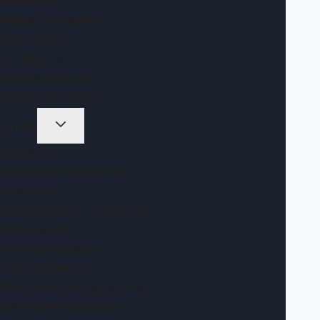
ΚΑΡΈΚΛΕΣ
ΚΡΕΒΑΤΟΚΆΜΑΡΕΣ
ΝΤΟΥΛΆΠΕΣ
ΣΤΡΏΜΑΤΑ
ΈΠΙΠΛΑ ΕΙΣΌΔΟΥ
ΈΠΙΠΛΑ ΚΟΥΖΊΝΑΣ
HOTEL
ΚΡΕΒΆΤΙΑ
ΚΑΝΑΠΈΔΕΣ-ΚΡΕΒΆΤΙΑ
ΚΟΜΟΔΊΝΑ
ΜΠΑΓΑΖΙΈΡΕΣ -ΤΟΥΑΛΈΤΕΣ
ΝΤΟΥΛΆΠΕΣ
ΠΟΛΥΚΟΥΖΙΝΆΚΙΑ
ΥΠΟΣΤΡΏΜΑΤΑ
ΞΕΝΟΔΟΧΕΙΑΚΆ ΔΩΜΆΤΙΑ
ΠΡΟΣΦΟΡΈΣ ΕΠΊΠΛΩΝ