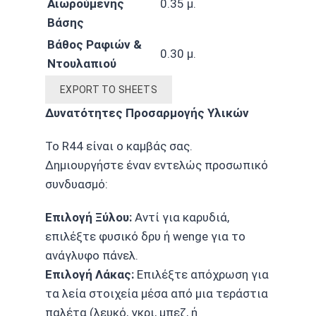
Αιωρούμενης
0.35 μ.
Βάσης
Βάθος Ραφιών &
0.30 μ.
Ντουλαπιού
EXPORT TO SHEETS
Δυνατότητες Προσαρμογής Υλικών
Το R44 είναι ο καμβάς σας.
Δημιουργήστε έναν εντελώς προσωπικό
συνδυασμό:
Επιλογή Ξύλου:
Αντί για καρυδιά,
επιλέξτε φυσικό δρυ ή wenge για το
ανάγλυφο πάνελ.
Επιλογή Λάκας:
Επιλέξτε απόχρωση για
τα λεία στοιχεία μέσα από μια τεράστια
παλέτα (λευκό, γκρι, μπεζ, ή