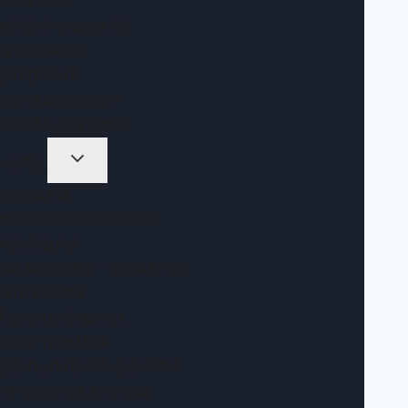
ΚΑΡΈΚΛΕΣ
ΚΡΕΒΑΤΟΚΆΜΑΡΕΣ
ΝΤΟΥΛΆΠΕΣ
ΣΤΡΏΜΑΤΑ
ΈΠΙΠΛΑ ΕΙΣΌΔΟΥ
ΈΠΙΠΛΑ ΚΟΥΖΊΝΑΣ
HOTEL
ΚΡΕΒΆΤΙΑ
ΚΑΝΑΠΈΔΕΣ-ΚΡΕΒΆΤΙΑ
ΚΟΜΟΔΊΝΑ
ΜΠΑΓΑΖΙΈΡΕΣ -ΤΟΥΑΛΈΤΕΣ
ΝΤΟΥΛΆΠΕΣ
ΠΟΛΥΚΟΥΖΙΝΆΚΙΑ
ΥΠΟΣΤΡΏΜΑΤΑ
ΞΕΝΟΔΟΧΕΙΑΚΆ ΔΩΜΆΤΙΑ
ΠΡΟΣΦΟΡΈΣ ΕΠΊΠΛΩΝ