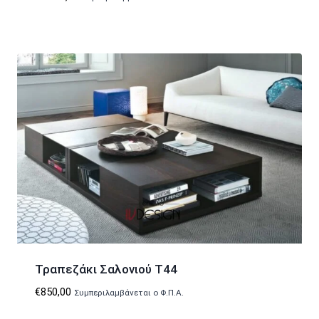
Τραπεζάκι Σαλονιού T44
€
850,00
Συμπεριλαμβάνεται ο Φ.Π.Α.