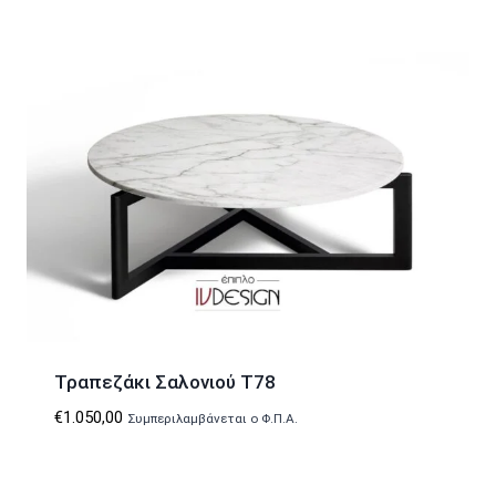
Τραπεζάκι Σαλονιού T78
€
1.050,00
Συμπεριλαμβάνεται ο Φ.Π.Α.