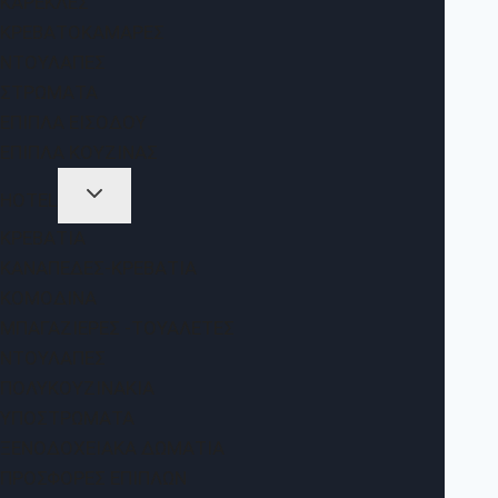
ΚΑΡΈΚΛΕΣ
ΚΡΕΒΑΤΟΚΆΜΑΡΕΣ
ΝΤΟΥΛΆΠΕΣ
ΣΤΡΏΜΑΤΑ
ΈΠΙΠΛΑ ΕΙΣΌΔΟΥ
ΈΠΙΠΛΑ ΚΟΥΖΊΝΑΣ
HOTEL
ΚΡΕΒΆΤΙΑ
ΚΑΝΑΠΈΔΕΣ-ΚΡΕΒΆΤΙΑ
ΚΟΜΟΔΊΝΑ
ΜΠΑΓΑΖΙΈΡΕΣ -ΤΟΥΑΛΈΤΕΣ
ΝΤΟΥΛΆΠΕΣ
ΠΟΛΥΚΟΥΖΙΝΆΚΙΑ
ΥΠΟΣΤΡΏΜΑΤΑ
ΞΕΝΟΔΟΧΕΙΑΚΆ ΔΩΜΆΤΙΑ
ΠΡΟΣΦΟΡΈΣ ΕΠΊΠΛΩΝ