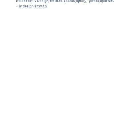
Ετικέτες:
Iv Design
,
Έπιπλα Τραπεζαρίας
,
Τραπεζαρία Ν60
– iv design έπιπλα