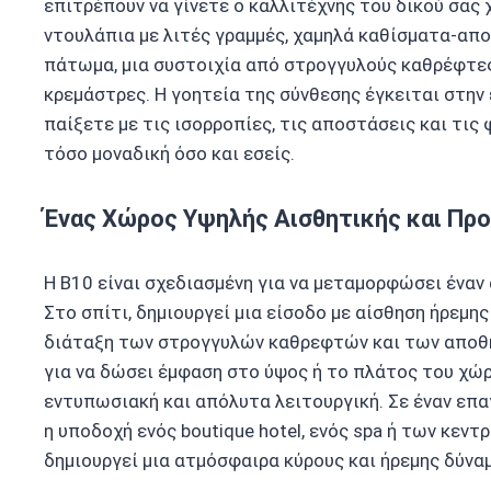
επιτρέπουν να γίνετε ο καλλιτέχνης του δικού σας
ντουλάπια με λιτές γραμμές, χαμηλά καθίσματα-απ
πάτωμα, μια συστοιχία από στρογγυλούς καθρέφτες
κρεμάστρες. Η γοητεία της σύνθεσης έγκειται στην
παίξετε με τις ισορροπίες, τις αποστάσεις και τις
τόσο μοναδική όσο και εσείς.
Ένας Χώρος Υψηλής Αισθητικής και Π
Η B10 είναι σχεδιασμένη για να μεταμορφώσει έναν 
Στο σπίτι, δημιουργεί μια είσοδο με αίσθηση ήρεμη
διάταξη των στρογγυλών καθρεφτών και των αποθ
για να δώσει έμφαση στο ύψος ή το πλάτος του χώρ
εντυπωσιακή και απόλυτα λειτουργική. Σε έναν ε
η υποδοχή ενός boutique hotel, ενός spa ή των κεντ
δημιουργεί μια ατμόσφαιρα κύρους και ήρεμης δύν