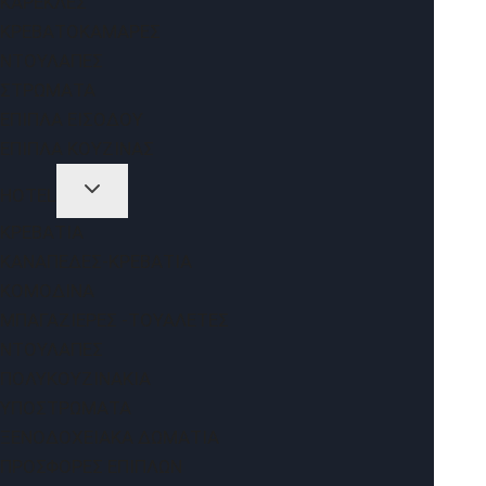
ΚΑΡΈΚΛΕΣ
ΚΡΕΒΑΤΟΚΆΜΑΡΕΣ
ΝΤΟΥΛΆΠΕΣ
ΣΤΡΏΜΑΤΑ
ΈΠΙΠΛΑ ΕΙΣΌΔΟΥ
ΈΠΙΠΛΑ ΚΟΥΖΊΝΑΣ
HOTEL
ΚΡΕΒΆΤΙΑ
ΚΑΝΑΠΈΔΕΣ-ΚΡΕΒΆΤΙΑ
ΚΟΜΟΔΊΝΑ
ΜΠΑΓΑΖΙΈΡΕΣ -ΤΟΥΑΛΈΤΕΣ
ΝΤΟΥΛΆΠΕΣ
ΠΟΛΥΚΟΥΖΙΝΆΚΙΑ
ΥΠΟΣΤΡΏΜΑΤΑ
ΞΕΝΟΔΟΧΕΙΑΚΆ ΔΩΜΆΤΙΑ
ΠΡΟΣΦΟΡΈΣ ΕΠΊΠΛΩΝ