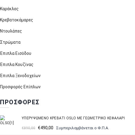
Καρέκλες
Κρεβατοκάμαρες
Ντουλάπες
Στρώματα
Έπιπλα Εισόδου
Έπιπλα Κουζίνας
Έπιπλα Ξενοδοχείων
Προσφορές Επίπλων
ΠΡΟΣΦΟΡΕΣ
ΥΠΕΡΥΨΩΜΈΝΟ ΚΡΕΒΆΤΙ OSLO ΜΕ ΓΕΩΜΕΤΡΙΚΌ ΚΕΦΑΛΆΡΙ
Original
Η
€
490,00
Συμπεριλαμβάνεται ο Φ.Π.Α.
€
890,00