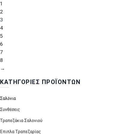
1
2
3
4
5
6
7
8
→
ΚΑΤΗΓΟΡΊΕΣ ΠΡΟΪΌΝΤΩΝ
Σαλόνια
Συνθέσεις
Τραπεζάκια Σαλονιού
Έπιπλα Τραπεζαρίας