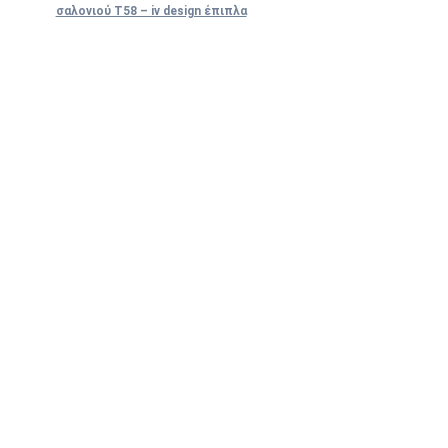
σαλονιού Τ58 – iv design έπιπλα